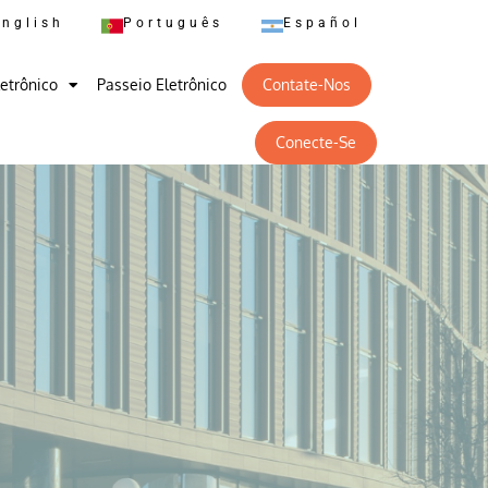
English
Português
Español
letrônico
Passeio Eletrônico
Contate-Nos
Conecte-Se