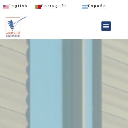
English
Português
Español